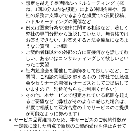
想定を越えて長時間のハドルミーティング（概
ね、1回30分以内を想定）による時間拘束や、弊
社の業務に支障がでるような頻度での質問投稿、
ハドルミーティングの開催など
例えば医療行為や法律に関する相談など、著しく
弊社の専門分野から逸脱していたり、無資格では
お答えできない、お答えすると法令違反になるよ
うなご質問、ご相談
ご契約者様以外の外部の方に直接何かを話して欲
しい、あるいはコンサルティングして欲しいとい
ったご要望
社内勉強会を開催して講師をして欲しいなど、ご
質問、ご相談の範囲を超えるもの（弊社では勉強
会やセミナーの開催もサービスとしてご提供して
いますので、別途そちらをご利用ください）
その他、本サービスで想定されている範囲を超え
るご要望など（弊社がそのように感じた場合は、
都度ご相談して双方合意の上でサービスのご提供
が可能なように努めます）
サービス品質維持のため、本サービスのご契約件数が
一定数に達した時点で新規のご契約受付を停止させて