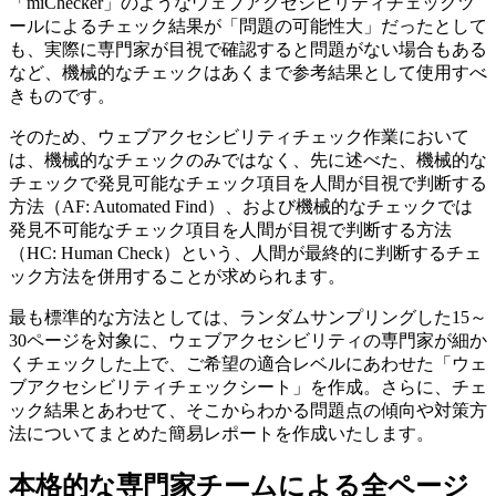
「miChecker」のようなウェブアクセシビリティチェックツ
ールによるチェック結果が「問題の可能性大」だったとして
も、実際に専門家が目視で確認すると問題がない場合もある
など、機械的なチェックはあくまで参考結果として使用すべ
きものです。
そのため、ウェブアクセシビリティチェック作業において
は、機械的なチェックのみではなく、先に述べた、機械的な
チェックで発見可能なチェック項目を人間が目視で判断する
方法（AF: Automated Find）、および機械的なチェックでは
発見不可能なチェック項目を人間が目視で判断する方法
（HC: Human Check）という、人間が最終的に判断するチェ
ック方法を併用することが求められます。
最も標準的な方法としては、ランダムサンプリングした15～
30ページを対象に、ウェブアクセシビリティの専門家が細か
くチェックした上で、ご希望の適合レベルにあわせた「ウェ
ブアクセシビリティチェックシート」を作成。さらに、チェ
ック結果とあわせて、そこからわかる問題点の傾向や対策方
法についてまとめた簡易レポートを作成いたします。
本格的な専門家チームによる全ページ