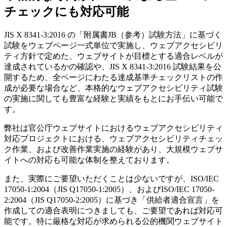
チェックにも対応可能
JIS X 8341-3:2016 の「附属書JB（参考）試験方法」に基づく
試験をウェブページ一式単位で実施し、ウェブアクセシビリ
ティ方針で定めた、ウェブサイトが目標とする適合レベルが
達成されているかの確認や、JIS X 8341-3:2016 試験結果を公
開するため、全ページにわたる達成基準チェックリストの作
成が必要な場合など、本格的なウェブアクセシビリティ試験
の実施に関しても豊富な経験と実績をもとにお手伝い可能で
す。
弊社は官公庁ウェブサイトにおけるウェブアクセシビリティ
対応プロジェクトにおける、ウェブアクセシビリティチェッ
ク作業、および改善作業実施の経験があり、大規模ウェブサ
イトへの対応も可能な体制を整えております。
また、実際にご要望いただくことは少ないですが、ISO/IEC
17050-1:2004（JIS Q17050-1:2005）、およびISO/IEC 17050-
2:2004（JIS Q17050-2:2005）に基づき「供給者適合宣言」を
作成しての適合表明につきましても、ご要望であれば対応可
能です。特に厳格な対応が求められる公的機関ウェブサイト