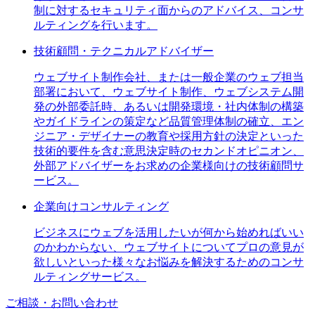
制に対するセキュリティ面からのアドバイス、コンサ
ルティングを行います。
技術顧問・テクニカルアドバイザー
ウェブサイト制作会社、または一般企業のウェブ担当
部署において、ウェブサイト制作、ウェブシステム開
発の外部委託時、あるいは開発環境・社内体制の構築
やガイドラインの策定など品質管理体制の確立、エン
ジニア・デザイナーの教育や採用方針の決定といった
技術的要件を含む意思決定時のセカンドオピニオン、
外部アドバイザーをお求めの企業様向けの技術顧問サ
ービス。
企業向けコンサルティング
ビジネスにウェブを活用したいが何から始めればいい
のかわからない、ウェブサイトについてプロの意見が
欲しいといった様々なお悩みを解決するためのコンサ
ルティングサービス。
ご相談・お問い合わせ