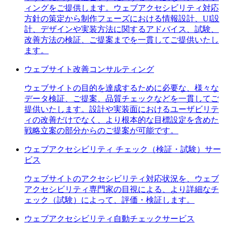
ィングをご提供します。ウェブアクセシビリティ対応
方針の策定から制作フェーズにおける情報設計、UI設
計、デザインや実装方法に関するアドバイス、試験、
改善方法の検証、ご提案までを一貫してご提供いたし
ます。
ウェブサイト改善コンサルティング
ウェブサイトの目的を達成するために必要な、様々な
データ検証、ご提案、品質チェックなどを一貫してご
提供いたします。設計や実装面におけるユーザビリテ
ィの改善だけでなく、より根本的な目標設定を含めた
戦略立案の部分からのご提案が可能です。
ウェブアクセシビリティ チェック（検証・試験）サー
ビス
ウェブサイトのアクセシビリティ対応状況を、ウェブ
アクセシビリティ専門家の目視による、より詳細なチ
ェック（試験）によって、評価・検証します。
ウェブアクセシビリティ自動チェックサービス