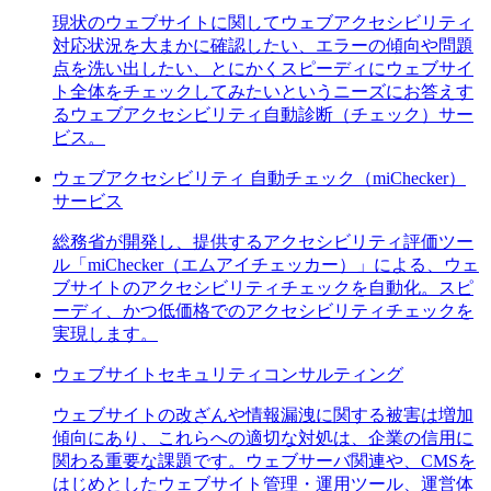
現状のウェブサイトに関してウェブアクセシビリティ
対応状況を大まかに確認したい、エラーの傾向や問題
点を洗い出したい、とにかくスピーディにウェブサイ
ト全体をチェックしてみたいというニーズにお答えす
るウェブアクセシビリティ自動診断（チェック）サー
ビス。
ウェブアクセシビリティ 自動チェック（miChecker）
サービス
総務省が開発し、提供するアクセシビリティ評価ツー
ル「miChecker（エムアイチェッカー）」による、ウェ
ブサイトのアクセシビリティチェックを自動化。スピ
ーディ、かつ低価格でのアクセシビリティチェックを
実現します。
ウェブサイトセキュリティコンサルティング
ウェブサイトの改ざんや情報漏洩に関する被害は増加
傾向にあり、これらへの適切な対処は、企業の信用に
関わる重要な課題です。ウェブサーバ関連や、CMSを
はじめとしたウェブサイト管理・運用ツール、運営体