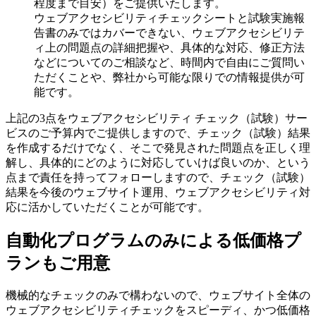
程度まで目安）をご提供いたします。
ウェブアクセシビリティチェックシートと試験実施報
告書のみではカバーできない、ウェブアクセシビリテ
ィ上の問題点の詳細把握や、具体的な対応、修正方法
などについてのご相談など、時間内で自由にご質問い
ただくことや、弊社から可能な限りでの情報提供が可
能です。
上記の3点をウェブアクセシビリティ チェック（試験）サー
ビスのご予算内でご提供しますので、チェック（試験）結果
を作成するだけでなく、そこで発見された問題点を正しく理
解し、具体的にどのように対応していけば良いのか、という
点まで責任を持ってフォローしますので、チェック（試験）
結果を今後のウェブサイト運用、ウェブアクセシビリティ対
応に活かしていただくことが可能です。
自動化プログラムのみによる低価格プ
ランもご用意
機械的なチェックのみで構わないので、ウェブサイト全体の
ウェブアクセシビリティチェックをスピーディ、かつ低価格