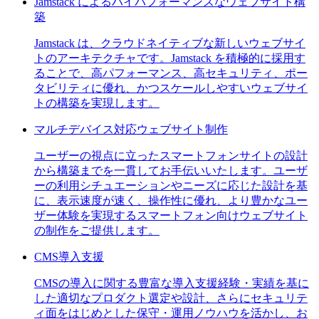
Jamstack によるハイパフォーマンスなウェブサイト構
築
Jamstack は、クラウドネイティブな新しいウェブサイ
トのアーキテクチャです。Jamstack を積極的に採用す
ることで、高パフォーマンス、高セキュリティ、ポー
タビリティに優れ、かつスケールしやすいウェブサイ
トの構築を実現します。
マルチデバイス対応ウェブサイト制作
ユーザーの視点に立ったスマートフォンサイトの設計
から構築までを一貫してお手伝いいたします。ユーザ
ーの利用シチュエーションやニーズに応じた設計を基
に、表示速度が速く、操作性に優れ、より豊かなユー
ザー体験を実現するスマートフォン向けウェブサイト
の制作をご提供します。
CMS導入支援
CMSの導入に関する豊富な導入支援経験・実績を基に
した適切なプロダクト選定や設計、さらにセキュリテ
ィ面をはじめとした保守・運用ノウハウを活かし、お