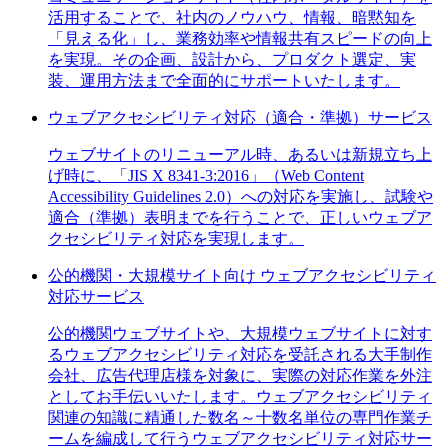
活用することで、社内のノウハウ、情報、暗黙知を
「見える化」し、業務効率や情報共有スピードの向上
を実現。その企画、設計から、プロダクト選定、実
装、運用方法まで全面的にサポートいたします。
ウェブアクセシビリティ対応（適合・準拠）サービス
ウェブサイトのリニューアル時、あるいは新規立ち上
げ時に、「JIS X 8341-3:2016」（Web Content
Accessibility Guidelines 2.0）への対応を実施し、試験や
適合（準拠）表明までを行うことで、正しいウェブア
クセシビリティ対応を実現します。
公的機関・大規模サイト向け ウェブアクセシビリティ
対応サービス
公的機関ウェブサイトや、大規模ウェブサイトに対す
るウェブアクセシビリティ対応を受託される大手制作
会社、広告代理店様を対象に、実際の対応作業を外注
としてお手伝いいたします。ウェブアクセシビリティ
関連の知識に精通した数名～十数名単位の専門作業チ
ームを編成して行うウェブアクセシビリティ対応サー