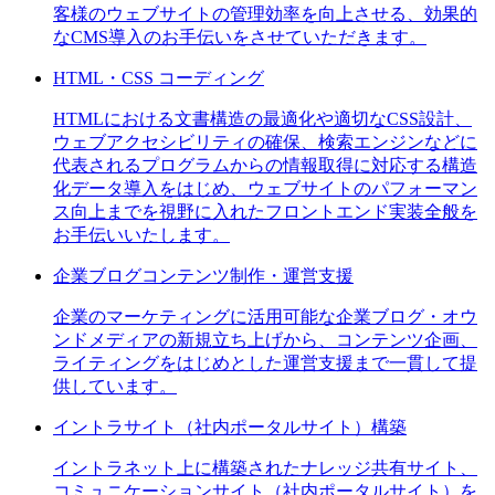
客様のウェブサイトの管理効率を向上させる、効果的
なCMS導入のお手伝いをさせていただきます。
HTML・CSS コーディング
HTMLにおける文書構造の最適化や適切なCSS設計、
ウェブアクセシビリティの確保、検索エンジンなどに
代表されるプログラムからの情報取得に対応する構造
化データ導入をはじめ、ウェブサイトのパフォーマン
ス向上までを視野に入れたフロントエンド実装全般を
お手伝いいたします。
企業ブログコンテンツ制作・運営支援
企業のマーケティングに活用可能な企業ブログ・オウ
ンドメディアの新規立ち上げから、コンテンツ企画、
ライティングをはじめとした運営支援まで一貫して提
供しています。
イントラサイト（社内ポータルサイト）構築
イントラネット上に構築されたナレッジ共有サイト、
コミュニケーションサイト（社内ポータルサイト）を